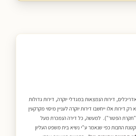
אדריכלים, דירות הנמצאות במגדלי יוקרה, דירות גדולות
 דירות אלו ייחשבו דירות יוקרה לעניין מיסוי מקרקעין
ת הפטור שנקבעה ע"י המחוקק. בשנת 2018 תקרת הפטור נקבעה על סך 4,455,000 ₪ (להלן: "תקרת הפטור"). למעשה, כל דירה הנמכרת מעל
קטנת החבות כפי שנאמר ע"י נשיא בית משפט העליון