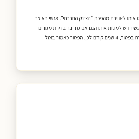
תו תיקון גדול ומהותי שהנני מייחס אותו לאווירת מהפכת "הצדק החברתי". אנשי האוצר
קק שכל מי שברשותו דירת מגורים בעלת שווי של מעל 4,500,000 ₪ נחשב לאדם עשיר ויש למסות אותו הגם אם מדובר בדירת מגורים
יחידה. עד לתיקון האמור לא הייתה תקרה וכל בעל נכס היה יכול למכור את דירתו היחידה ללא כל מס ובלבד שלא מכר דירה אחרת בפטור, 4 שנים קודם לכן. הפטור כאמור בוטל