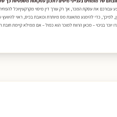
ובתם של מומחים בענייני מיסים לתכנן עסקאות משפטיות כך של
ע עבורכם את עסקת המכר, אך רק עורך דין מיסוי מקרקעיןיוכל להפחית
ן, לפיכך, כדי להימנע מתאונת מס מיותרת וכואבת בכיס, ראוי להיוועץ 
 יוכר בניכוי – מכאן הרווח למוכר הוא כפול – אם ממילא קיימת חובת תש