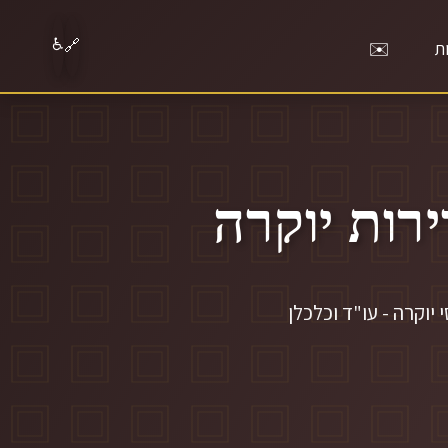
♿
ת
✉️
🔗
רות יוקרה
וקרה - עו"ד וכלכלן